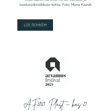
loodussõbralikkuse kohta. Foto: Mana Kaasik
LOE ROHKEM
AF2021: Plast – kas 21.