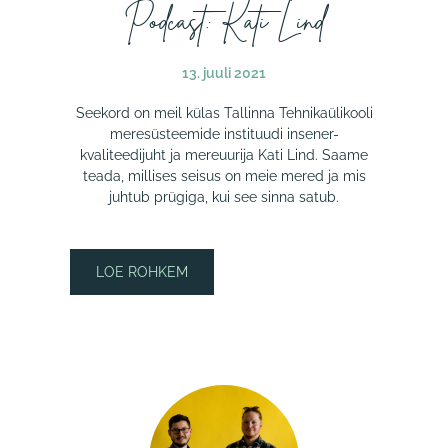
Podcast: Kati Lind
13. juuli 2021
Seekord on meil külas Tallinna Tehnikaülikooli
meresüsteemide instituudi insener​-​
kvaliteedijuht ja mereuurija Kati Lind. Saame
teada, millises seisus on meie mered ja mis
juhtub prügiga, kui see sinna satub.
LOE ROHKEM