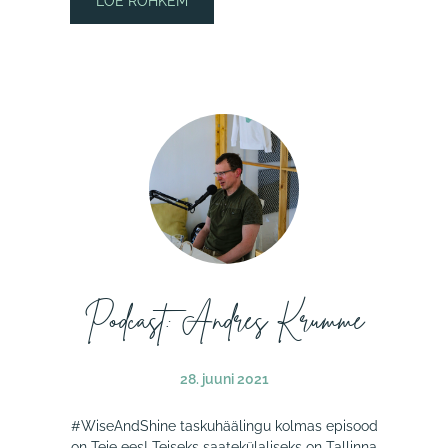
LOE ROHKEM
Podcast: Andres Krumme
28. juuni 2021
#WiseAndShine taskuhäälingu kolmas episood
on Teie ees! Teiseks saatekülaliseks on Tallinna