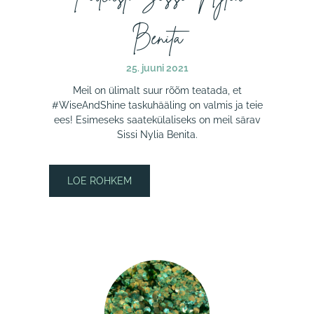
Benita
25. juuni 2021
Meil on ülimalt suur rõõm teatada, et
#WiseAndShine taskuhääling on valmis ja teie
ees! Esimeseks saatekülaliseks on meil särav
Sissi Nylia Benita.
LOE ROHKEM