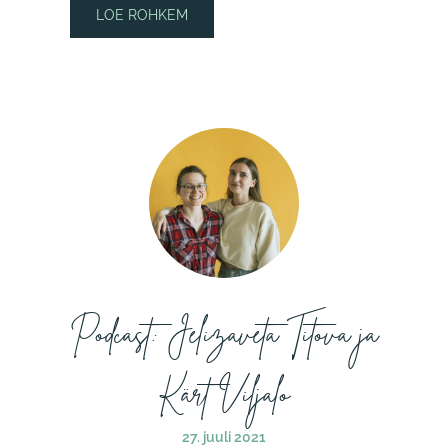
LOE ROHKEM
Podcast: Jelizaveta Titova ja
Kärt Viljalo
27. juuli 2021