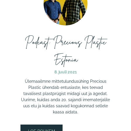
Podcast: Precious Plastic
Estonia
8. juuli 2021
Ülemaailmne mittetulundusühing Precious
Plastic ühendab entusiaste, kes teevad
tavalisest plastprügist midagi uut ja ägedat.
Uurime, kuidas anda 20. sajandi imematerjalile
uus elu ja kuidas saavad kogukonnad sellele
kaasa aidata.