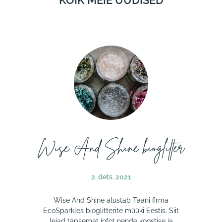
Wise And Shine bioglitter
2. dets. 2021
Wise And Shine alustab Taani firma
EcoSparkles bioglitterite müüki Eestis. Siit
leiad täpsemat infot nende koostise ja