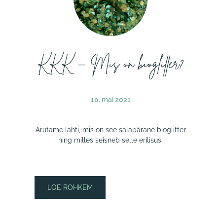
KKK – Mis on bioglitter?
10. mai 2021
Arutame lahti, mis on see salapärane bioglitter
ning milles seisneb selle erilisus.
LOE ROHKEM