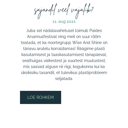
sajandil veel vajalik?
11. aug 2021
Juba sel nädalavahetusel toimub Paides
Arvamusfestival ning meil on suur rõõm
teatada, et ka noortegrupp Wise And Shine on
tänavu arutelu korraldamas! Räägime plasti
kasutamisest ja taaskasutamisest tänapäeval,
sealhulgas väikestest ja suurtest muutustest,
mis saavad alguse nii riigi, kogukonna kui ka
üksikisiku tasandil, et tulevikus plastiprobleem
seljatada.
LOE ROHKEM