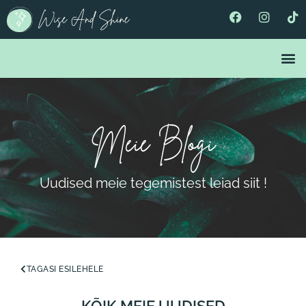
Meie Blogi
Uudised meie tegemistest leiad siit !
TAGASI ESILEHELE
KÕIK MEIE UUDISED