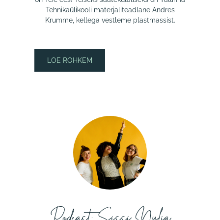
Tehnikaülikooli materjaliteadlane Andres
Krumme, kellega vestleme plastmassist.
LOE ROHKEM
Podcast: Sissi Nylia