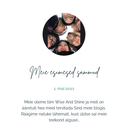
Meie esimesed sammud
1. mai 2021
Meie oleme tiim Wise And Shine ja meil on
ääretult hea meel tervitada Sind meie blogis.
Räägime natuke lähemalt, kust üldse sai meie
teekond alguse…