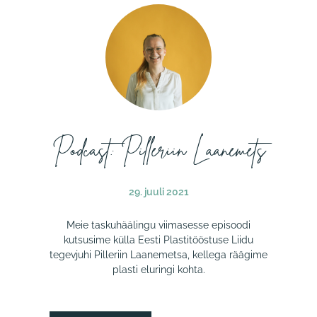
Podcast: Pilleriin Laanemets
29. juuli 2021
Meie taskuhäälingu viimasesse episoodi
kutsusime külla Eesti Plastitööstuse Liidu
tegevjuhi Pilleriin Laanemetsa, kellega räägime
plasti eluringi kohta.