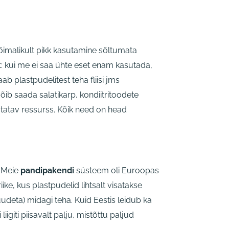
õimalikult pikk kasutamine sõltumata
t: kui me ei saa ühte eset enam kasutada,
ab plastpudelitest teha fliisi jms
õib saada salatikarp, kondiitritoodete
tatav ressurss. Kõik need on head
. Meie
pandipakendi
süsteem oli Euroopas
ike, kus plastpudelid lihtsalt visatakse
suudeta) midagi teha.
Kuid Eestis leidub ka
iigiti piisavalt palju, mistõttu paljud