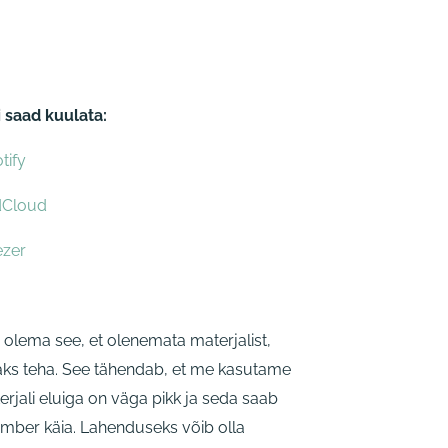
 saad kuulata:
tify
dCloud
ezer
olema see, et olenemata materjalist,
aks teha. See tähendab, et me kasutame
terjali eluiga on väga pikk ja seda saab
 ümber käia. Lahenduseks võib olla