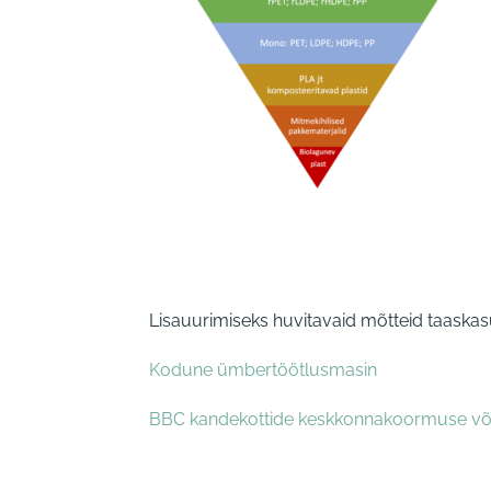
Lisauurimiseks huvitavaid mõtteid taaska
Kodune ümbertöötlusmasin
BBC kandekottide keskkonnakoormuse võ