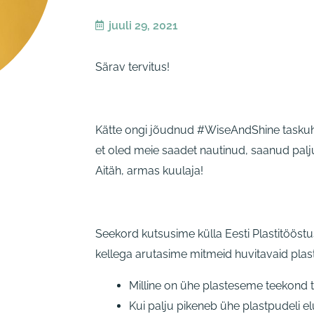
juuli 29, 2021
Särav tervitus!
Kätte ongi jõudnud #WiseAndShine tasku
et oled meie saadet nautinud, saanud palju
Aitäh, armas kuulaja!
Seekord kutsusime külla Eesti Plastitööstu
kellega arutasime mitmeid huvitavaid plas
Milline on ühe plasteseme teekond to
Kui palju pikeneb ühe plastpudeli e