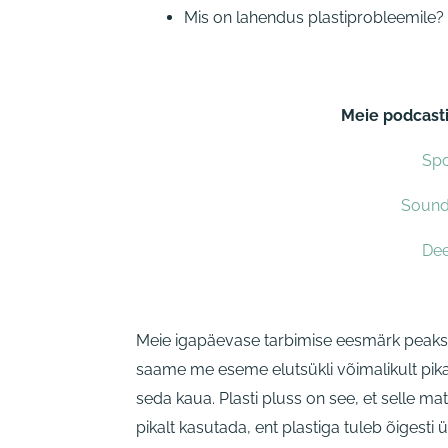
Mis on lahendus plastiprobleemile?
Meie podcasti
Spo
Soun
De
Meie igapäevase tarbimise eesmärk peaks 
saame me eseme elutsükli võimalikult pik
seda kaua. Plasti pluss on see, et selle ma
pikalt kasutada, ent plastiga tuleb õigesti