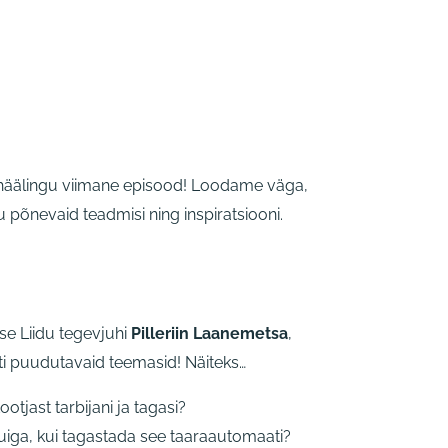
häälingu viimane episood! Loodame väga,
 põnevaid teadmisi ning inspiratsiooni.
se Liidu tegevjuhi
Pilleriin Laanemetsa
,
ti puudutavaid teemasid! Näiteks…
otjast tarbijani ja tagasi?
luiga, kui tagastada see taaraautomaati?