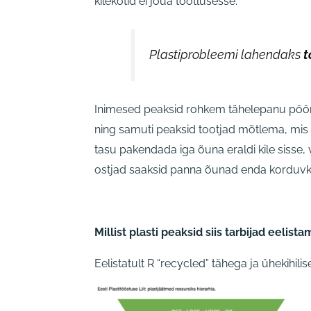
kilekotid ei jõua töötlusesse.
Plastiprobleemi lahendaks
t
Inimesed peaksid rohkem tähelepanu pööra
ning samuti peaksid tootjad mõtlema, mis 
tasu pakendada iga õuna eraldi kile sisse, va
ostjad saaksid panna õunad enda korduvk
Millist plasti peaksid siis tarbijad eelist
Eelistatult R “recycled” tähega ja ühekihil