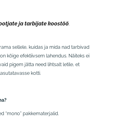
ootjate ja tarbijate koostöö
.
ma sellele, kuidas ja mida nad tarbivad
on kõige efektiivsem lahendus. Näiteks ei
id pigem jätta need lihtsalt letile, et
asutatavasse kotti.
ama?
ised “mono” pakkematerjalid.