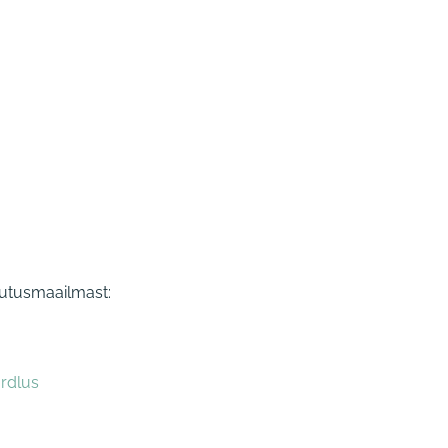
sutusmaailmast:
rdlus