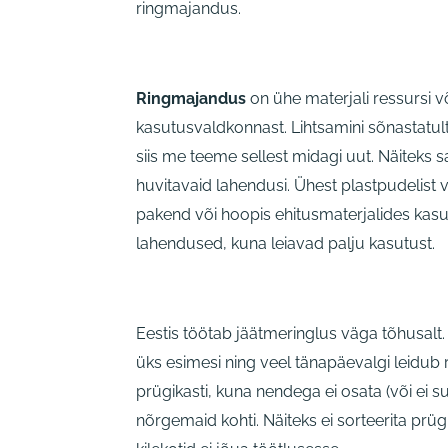
ringmajandus.
Ringmajandus
on ühe materjali ressursi v
kasutusvaldkonnast. Lihtsamini sõnastatul
siis me teeme sellest midagi uut. Näiteks sa
huvitavaid lahendusi. Ühest plastpudelist v
pakend või hoopis ehitusmaterjalides kasu
lahendused, kuna leiavad palju kasutust.
Eestis töötab jäätmeringlus väga tõhusalt
üks esimesi ning veel tänapäevalgi leidub ri
prügikasti, kuna nendega ei osata (või ei 
nõrgemaid kohti. Näiteks ei sorteerita prügi l