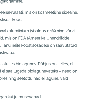
agikorjamine.
reenakrülaati, mis on kosmeetiline sideaine.
ostisosi koos.
 annab alumiinium (sisaldus 0.1%) ning värvi
d, mis on FDA (Ameerika Ühendriikide
d. Tänu neile koostisosadele on saavutatud
stivaba.
 ulatuses biolagunev. Põhjus on selles, et
d ei saa lugeda biolagunevateks – need on
es ning seetõttu nad ei lagune, vaid
.
vegan kui julmusevabad.