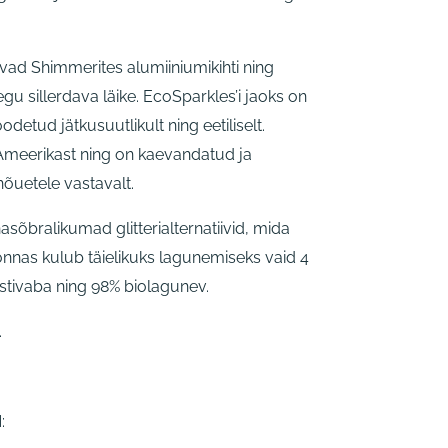
vad Shimmerites alumiiniumikihti ning
u sillerdava läike. EcoSparkles’i jaoks on
odetud jätkusuutlikult ning eetiliselt.
-Ameerikast ning on kaevandatud ja
nõuetele vastavalt.
sõbralikumad glitterialternatiivid, mida
konnas kulub täielikuks lagunemiseks vaid 4
lastivaba ning 98% biolagunev.
.
: