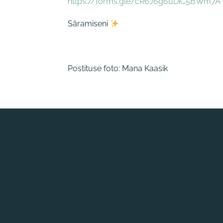
https://forms.gle/cR6J6g6uDiC5BWm7A
Säramiseni
Postituse foto: Mana Kaasik