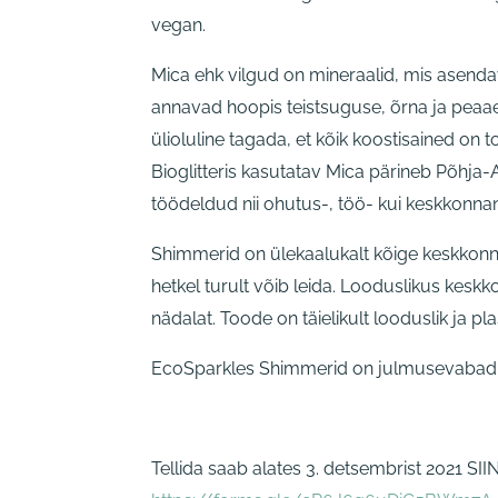
vegan.
Mica ehk vilgud on mineraalid, mis asenda
annavad hoopis teistsuguse, õrna ja peaaeg
ülioluline tagada, et kõik koostisained on to
Bioglitteris kasutatav Mica pärineb Põhja
töödeldud nii ohutus-, töö- kui keskkonna
Shimmerid on ülekaalukalt kõige keskkonna
hetkel turult võib leida. Looduslikus kesk
nädalat. Toode on täielikult looduslik ja p
EcoSparkles Shimmerid on julmusevabad
Tellida saab alates 3. detsembrist 2021 SIIN