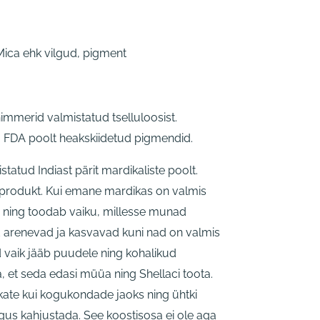
 Mica ehk vilgud, pigment
Shimmerid valmistatud tselluloosist.
a FDA poolt heakskiidetud pigmendid.
statud Indiast pärit mardikaliste poolt.
kprodukt. Kui emane mardikas on valmis
 ning toodab vaiku, millesse munad
d arenevad ja kasvavad kuni nad on valmis
vaik jääb puudele ning kohalikud
, et seda edasi müüa ning Shellaci toota.
dikate kui kogukondade jaoks ning ühtki
gus kahjustada. See koostisosa ei ole aga