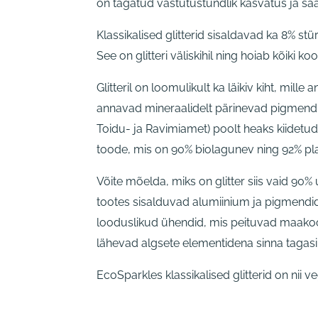
on tagatud vastutustundlik kasvatus ja sa
Klassikalised glitterid sisaldavad ka 8% stü
See on glitteri väliskihil ning hoiab kõiki ko
Glitteril on loomulikult ka läikiv kiht, mille
annavad mineraalidelt pärinevad pigmendi
Toidu- ja Ravimiamet) poolt heaks kiidetu
toode, mis on 90% biolagunev ning 92% pla
Võite mõelda, miks on glitter siis vaid 90%
tootes sisalduvad alumiinium ja pigmendi
looduslikud ühendid, mis peituvad maakoor
lähevad algsete elementidena sinna tagasi
EcoSparkles klassikalised glitterid on nii 