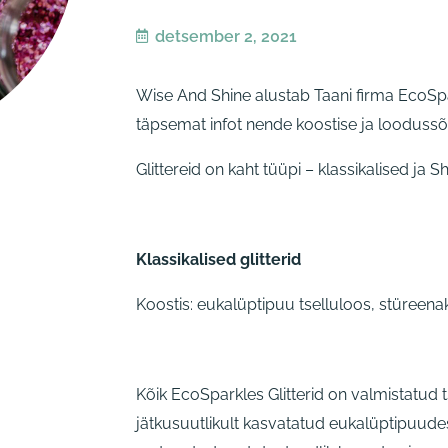
detsember 2, 2021
Wise And Shine alustab Taani firma EcoSpark
täpsemat infot nende koostise ja loodussõ
Glittereid on kaht tüüpi – klassikalised ja 
Klassikalised glitterid
Koostis: eukalüptipuu tselluloos, stüreena
Kõik EcoSparkles Glitterid on valmistatud t
jätkusuutlikult kasvatatud eukalüptipuud