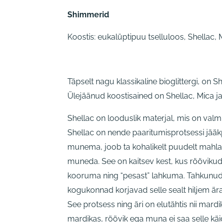
Shimmerid
Koostis: eukalüptipuu tselluloos, Shellac,
Täpselt nagu klassikaline bioglittergi, on 
Ülejäänud koostisained on Shellac, Mica j
Shellac on looduslik materjal, mis on valmi
Shellac on nende paaritumisprotsessi jää
munema, joob ta kohalikelt puudelt mahla
muneda. See on kaitsev kest, kus rööviku
kooruma ning “pesast” lahkuma. Tahkunud 
kogukonnad korjavad selle sealt hiljem ära
See protsess ning äri on elutähtis nii mar
mardikas, röövik ega muna ei saa selle käi