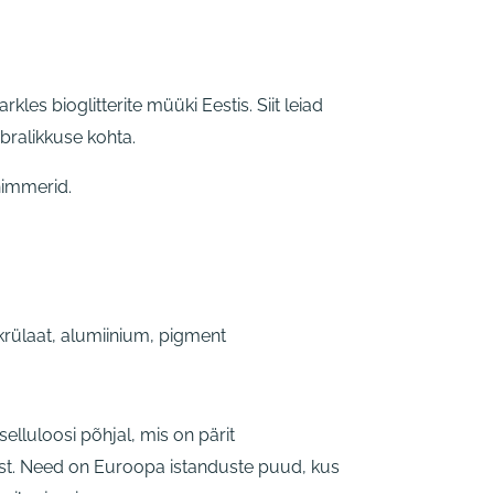
les bioglitterite müüki Eestis. Siit leiad
bralikkuse kohta.
Shimmerid.
krülaat, alumiinium, pigment
selluloosi põhjal, mis on pärit
est. Need on Euroopa istanduste puud, kus