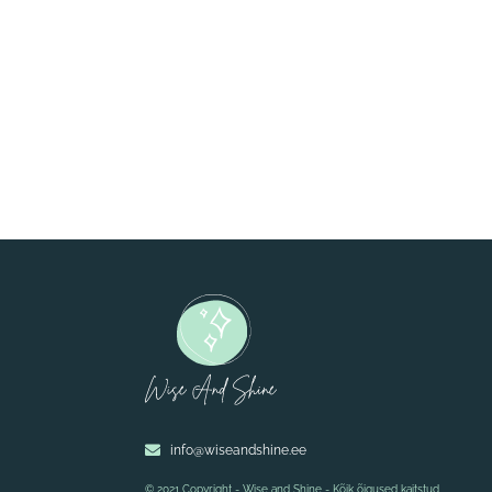
info@wiseandshine.ee
© 2021 Copyright - Wise and Shine - Kõik õigused kaitstud