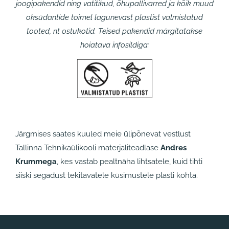
joogipakendid ning vatitikud, õhupallivarred ja kõik muud
oksüdantide toimel lagunevast plastist valmistatud
tooted, nt ostukotid. Teised pakendid märgitatakse
hoiatava infosildiga:
Järgmises saates kuuled meie ülipõnevat vestlust
Tallinna Tehnikaülikooli materjaliteadlase
Andres
Krummega
, kes vastab pealtnäha lihtsatele, kuid tihti
siiski segadust tekitavatele küsimustele plasti kohta.