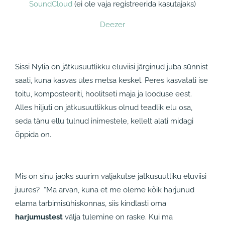
SoundCloud
(ei ole vaja registreerida kasutajaks)
Deezer
Sissi Nylia on jätkusuutlikku eluviisi järginud juba sünnist
saati, kuna kasvas üles metsa keskel. Peres kasvatati ise
toitu, komposteeriti, hoolitseti maja ja looduse eest.
Alles hiljuti on jätkusuutlikkus olnud teadlik elu osa,
seda tänu ellu tulnud inimestele, kellelt alati midagi
õppida on.
Mis on sinu jaoks suurim väljakutse jätkusuutliku eluviisi
juures? “Ma arvan, kuna et me oleme kõik harjunud
elama tarbimisühiskonnas, siis kindlasti oma
harjumustest
välja tulemine on raske. Kui ma