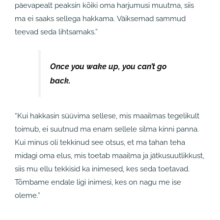
päevapealt peaksin kõiki oma harjumusi muutma, siis
ma ei saaks sellega hakkama. Väiksemad sammud
teevad seda lihtsamaks.”
Once you wake up, you can’t go
back.
“
Kui hakkasin süüvima sellese, mis maailmas tegelikult
toimub, ei suutnud ma enam sellele silma kinni panna.
Kui minus oli tekkinud see otsus, et ma tahan teha
midagi oma elus, mis toetab maailma ja jätkusuutlikkust,
siis mu ellu tekkisid ka inimesed, kes seda toetavad.
Tõmbame endale ligi inimesi, kes on nagu me ise
oleme.”