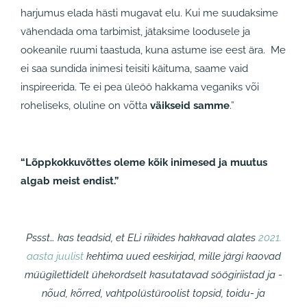
harjumus elada hästi mugavat elu. Kui me suudaksime
vähendada oma tarbimist, jätaksime loodusele ja
ookeanile ruumi taastuda, kuna astume ise eest ära. Me
ei saa sundida inimesi teisiti käituma, saame vaid
inspireerida. Te ei pea üleöö hakkama veganiks või
roheliseks, oluline on võtta
väikseid samme
.”
“Lõppkokkuvõttes oleme kõik inimesed ja muutus
algab meist endist.”
Pssst… k
as teadsid, et ELi riikides hakkavad alates
2021.
aasta juulist
kehtima uued eeskirjad, mille järgi kaovad
müügilettidelt ühekordselt kasutatavad söögiriistad ja -
nõud, kõrred, vahtpolüstüroolist topsid, toidu- ja