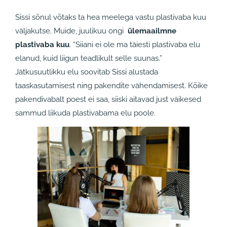
Sissi sõnul võtaks ta hea meelega vastu plastivaba kuu
väljakutse. Muide, juulikuu ongi
ülemaailmne
plastivaba kuu
. “Siiani ei ole ma täiesti plastivaba elu
elanud, kuid liigun teadlikult selle suunas.”
Jätkusuutlikku elu soovitab Sissi alustada
taaskasutamisest ning pakendite vähendamisest. Kõike
pakendivabalt poest ei saa, siiski aitavad just väikesed
sammud liikuda plastivabama elu poole.