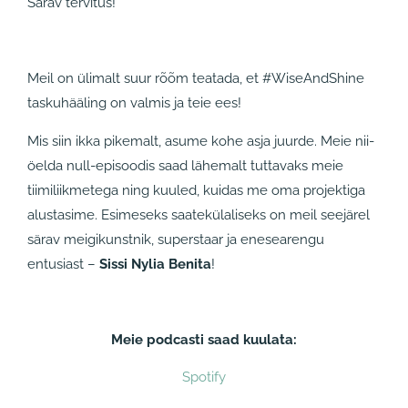
Särav tervitus!
Meil on ülimalt suur rõõm teatada, et #WiseAndShine
taskuhääling on valmis ja teie ees!
Mis siin ikka pikemalt, asume kohe asja juurde. Meie nii-
öelda null-episoodis saad lähemalt tuttavaks meie
tiimiliikmetega ning kuuled, kuidas me oma projektiga
alustasime. Esimeseks saatekülaliseks on meil seejärel
särav meigikunstnik, superstaar ja enesearengu
entusiast –
Sissi Nylia Benita
!
Meie podcasti saad kuulata:
Spotify