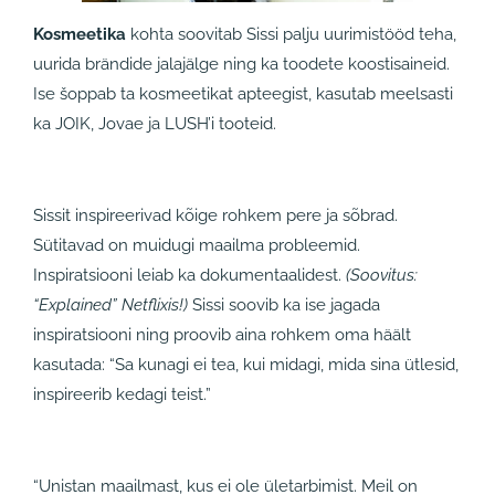
Kosmeetika
kohta soovitab Sissi palju uurimistööd teha,
uurida brändide jalajälge ning ka toodete koostisaineid.
Ise šoppab ta kosmeetikat apteegist, kasutab meelsasti
ka JOIK, Jovae ja LUSH’i tooteid.
Sissit inspireerivad kõige rohkem pere ja sõbrad.
Sütitavad on muidugi maailma probleemid.
Inspiratsiooni leiab ka dokumentaalidest.
(Soovitus:
“Explained” Netflixis!)
Sissi soovib ka ise jagada
inspiratsiooni ning proovib aina rohkem oma häält
kasutada: “Sa kunagi ei tea, kui midagi, mida sina ütlesid,
inspireerib kedagi teist.”
“Unistan maailmast, kus ei ole ületarbimist. Meil on