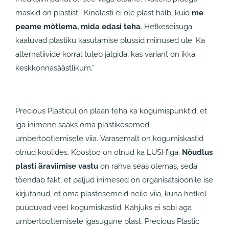
maskid on plastist. Kindlasti ei ole plast halb, kuid
me
peame mõtlema, mida edasi teha
.
Hetkeseisuga
kaaluvad plastiku kasutamise plussid miinused üle. Ka
alternatiivide korral tuleb jälgida, kas variant on ikka
keskkonnasäästlikum.”
Precious Plasticul on plaan teha ka kogumispunktid, et
iga inimene saaks oma plastikesemed
ümbertöötlemisele viia. Varasemalt on kogumiskastid
olnud koolides. Koostöö on olnud ka LUSH’iga.
Nõudlus
plasti äraviimise vastu
on rahva seas olemas, seda
tõendab fakt, et paljud inimesed on organisatsioonile ise
kirjutanud, et oma plastesemeid neile viia, kuna hetkel
puuduvad veel kogumiskastid. Kahjuks ei sobi aga
ümbertöötlemisele igasugune plast. Precious Plastic