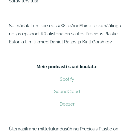
Särav tervitus!
Sel nädalal on Teie ees #WiseAndShine taskuhäälingu
neljas episood. Külalistena on saates Precious Plastic
Estonia tiimiliikmed Daniel Raljov ja Kirill Gorshkov.
Meie podcasti saad kuulata:
Spotify
SoundCloud
Deezer
Ülemaailmne mittetulundusühing Precious Plastic on