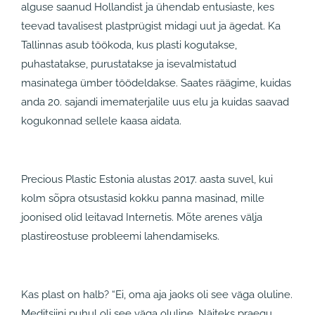
alguse saanud Hollandist ja ühendab entusiaste, kes
teevad tavalisest plastprügist midagi uut ja ägedat. Ka
Tallinnas asub töökoda, kus plasti kogutakse,
puhastatakse, purustatakse ja isevalmistatud
masinatega ümber töödeldakse. Saates räägime, kuidas
anda 20. sajandi imematerjalile uus elu ja kuidas saavad
kogukonnad sellele kaasa aidata.
Precious Plastic Estonia alustas 2017. aasta suvel, kui
kolm sõpra otsustasid kokku panna masinad, mille
joonised olid leitavad Internetis. Mõte arenes välja
plastireostuse probleemi lahendamiseks.
Kas plast on halb? “Ei, oma aja jaoks oli see väga oluline.
Meditsiini puhul oli see väga oluline. Näiteks praegu