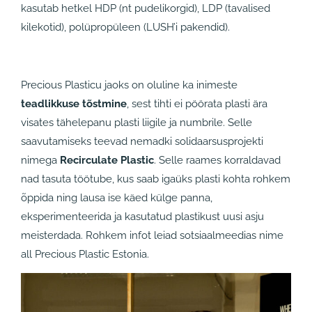
kasutab hetkel HDP (nt pudelikorgid), LDP (tavalised
kilekotid), polüpropüleen (LUSH’i pakendid).
Precious Plasticu jaoks on oluline ka inimeste
teadlikkuse tõstmine
, sest tihti ei pöörata plasti ära
visates tähelepanu plasti liigile ja numbrile. Selle
saavutamiseks teevad nemadki solidaarsusprojekti
nimega
Recirculate Plastic
. Selle raames korraldavad
nad tasuta töötube, kus saab igaüks plasti kohta rohkem
õppida ning lausa ise käed külge panna,
eksperimenteerida ja kasutatud plastikust uusi asju
meisterdada. Rohkem infot leiad sotsiaalmeedias nime
all Precious Plastic Estonia.