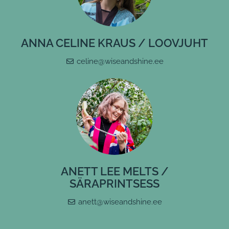
ANNA CELINE KRAUS / LOOVJUHT
celine@wiseandshine.ee
ANETT LEE MELTS /
SÄRAPRINTSESS
anett@wiseandshine.ee