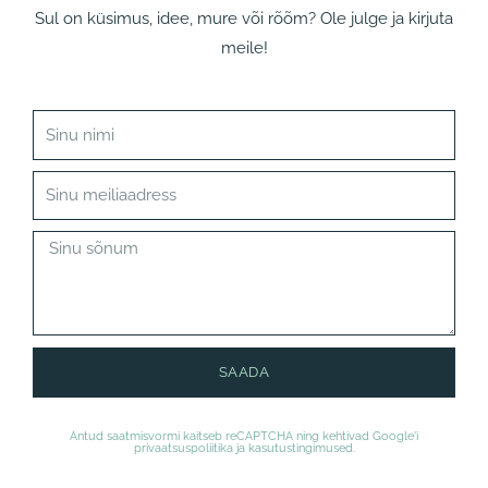
Sul on küsimus, idee, mure või rõõm? Ole julge ja kirjuta
meile!
SAADA
Antud saatmisvormi kaitseb reCAPTCHA ning kehtivad Google'i
privaatsuspoliitika
ja
kasutustingimused
.